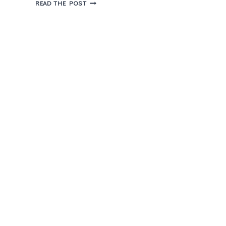
RETORNO
READ THE POST
DE
HIATUS
–
REVIEW
SUITS
EPISÓDIO
5×11