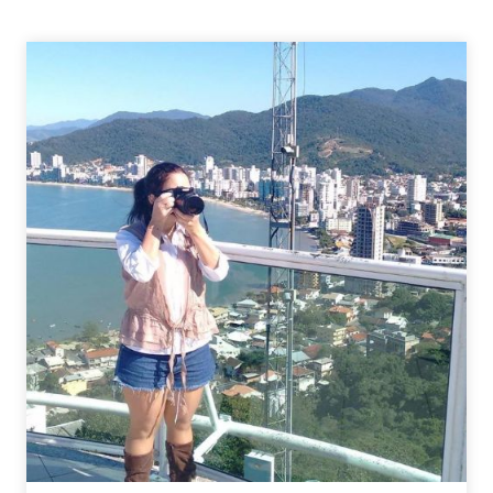
DE
AUMENTAR
O
VALOR
DO
SITE