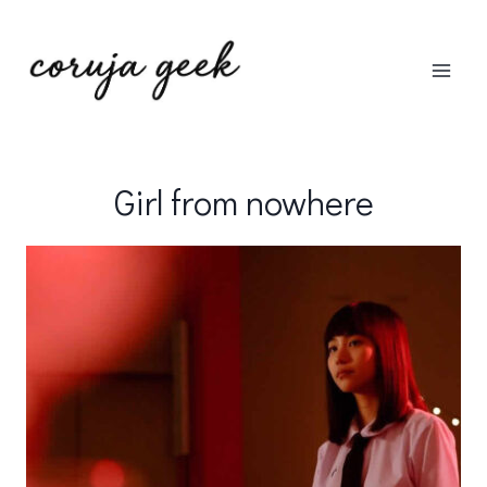
Pular
para
o
Conteúdo
Girl from nowhere