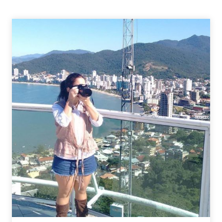
NOWHERE
SÉRIE
TAILANDESA
DEBATE
BULLYING