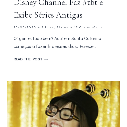
Disney Channel Faz #tbt e
Exibe Séries Antigas
15/05/2020
Filmes
,
Séries
12 Comentários
Oi gente, tudo bem? Aqui em Santa Catarina
começou a fazer frio esses dias. Parece…
DISNEY
READ THE POST
CHANNEL
FAZ
#TBT
E
EXIBE
SÉRIES
ANTIGAS