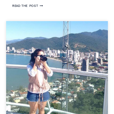
HEADHUNTERS
READ THE POST
ROMANCE
POLICIAL
DO
NORUEGUÊS
JO
NESBØ