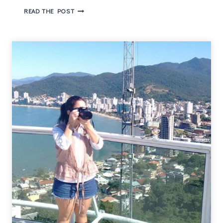
UMA
READ THE POST
REFLEXÃO
SOBRE
A
SEMENTE
DA
VITÓRIA
DE
NUNO
COBRA