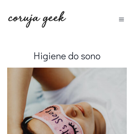
Pular
para
o
Conteúdo
Higiene do sono