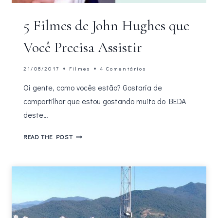
5 Filmes de John Hughes que
Você Precisa Assistir
21/08/2017
Filmes
4 Comentários
Oi gente, como vocês estão? Gostaria de
compartilhar que estou gostando muito do BEDA
deste…
5
READ THE POST
FILMES
DE
JOHN
HUGHES
QUE
VOCÊ
PRECISA