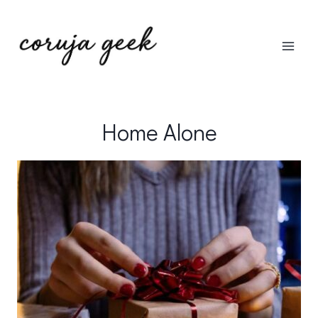
Pular
para
o
Conteúdo
Home Alone