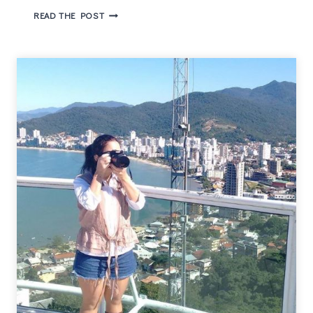
LAW
READ THE POST
&
ORDER
TRUE
CRIME
–
THE
MENENDEZ
MURDERS
NOVO
SPIN-
OFF
DE
DICK
WOLF