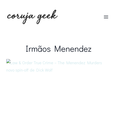
Pular
para
o
Conteúdo
Irmãos Menendez