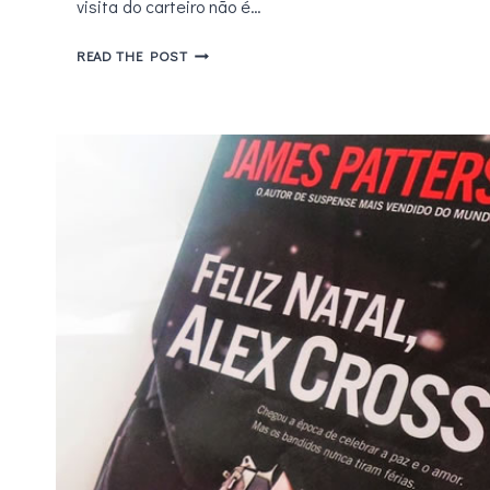
visita do carteiro não é…
CORREIO
READ THE POST
LITERÁRIO
–
COMPRINHAS
E
RECEBIDOS
MARÇO
2016