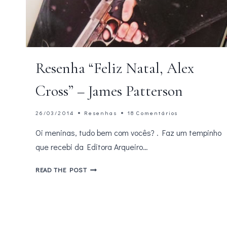
Resenha “Feliz Natal, Alex
Cross” – James Patterson
26/03/2014
Resenhas
18 Comentários
Oi meninas, tudo bem com vocês? . Faz um tempinho
que recebi da Editora Arqueiro…
RESENHA
READ THE POST
“FELIZ
NATAL,
ALEX
CROSS”
–