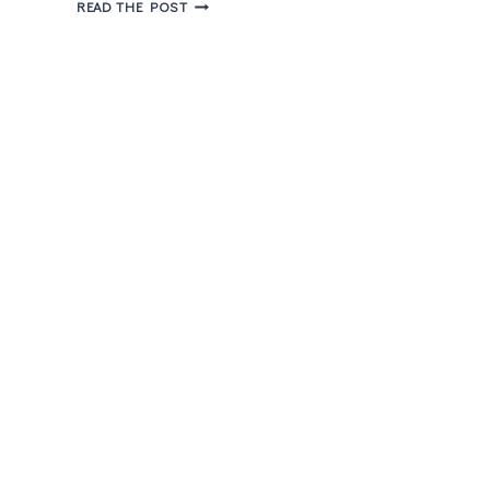
15
READ THE POST
PARTICIPAÇÕES
ESPECIAIS
NA
SÉRIE
THE
MENTALIST