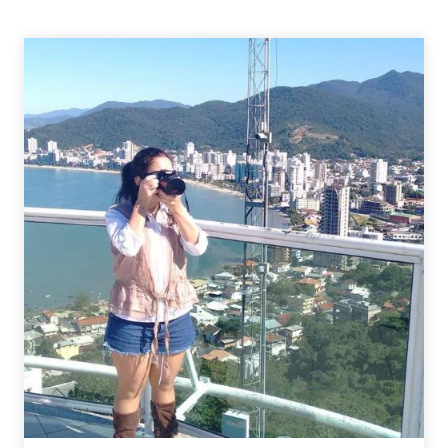
DO
NORTE
–
JOANA
ESTRELA