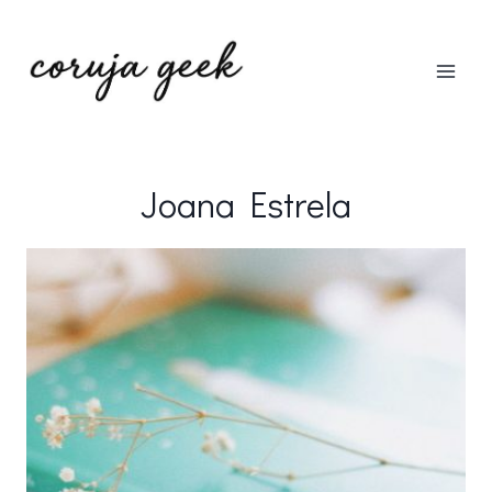
Pular
para
o
Conteúdo
Joana Estrela