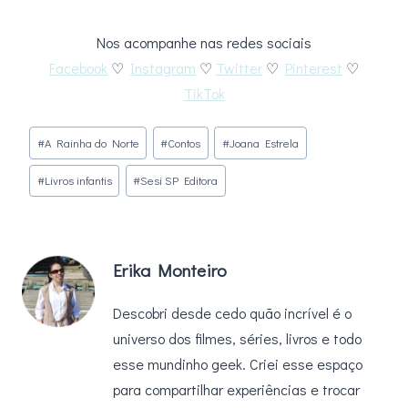
Nos acompanhe nas redes sociais
Facebook
♡
Instagram
♡
Twitter
♡
Pinterest
♡
TikTok
Tags
#
A Rainha do Norte
#
Contos
#
Joana Estrela
do
#
Livros infantis
#
Sesi SP Editora
Post:
Erika Monteiro
Descobri desde cedo quão incrível é o
universo dos filmes, séries, livros e todo
esse mundinho geek. Criei esse espaço
para compartilhar experiências e trocar