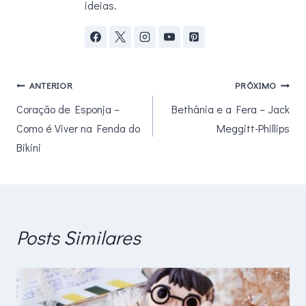
ideias.
Navegação
ANTERIOR
PRÓXIMO
Coração de Esponja –
Bethânia e a Fera – Jack
de
Como é Viver na Fenda do
Meggitt-Phillips
Post
Bikini
Posts Similares