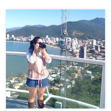
DO
LAGO
–
KATE
MORTON