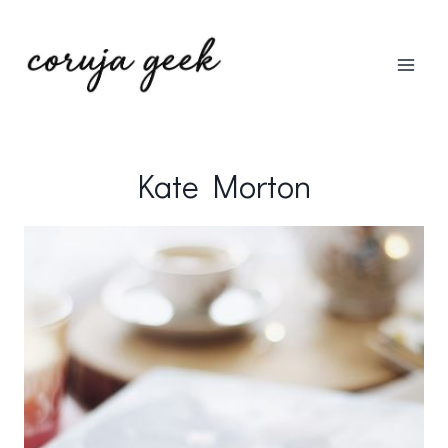
Pular
para
o
Conteúdo
Kate Morton