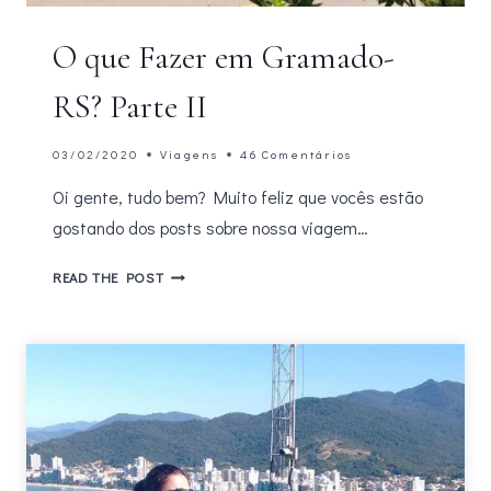
O que Fazer em Gramado-
RS? Parte II
03/02/2020
Viagens
46 Comentários
Oi gente, tudo bem? Muito feliz que vocês estão
gostando dos posts sobre nossa viagem…
O
READ THE POST
QUE
FAZER
EM
GRAMADO-
RS?
PARTE
II