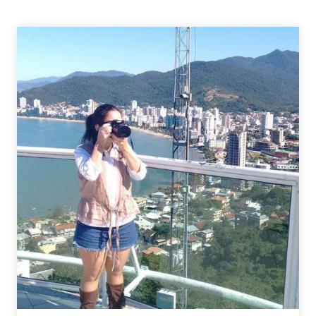
7
LUGARES
PARA
VOCÊ
CONHECER