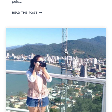
pela…
MUSEU
READ THE POST
DO
IMIGRANTE
–
HISTÓRIA
DA
IMIGRAÇÃO
ITALIANA