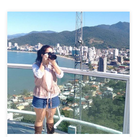
–
O
COMEÇO