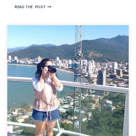
AFIRMA
READ THE POST
PEREIRA
–
INFLUÊNCIA
DO
SALAZARISMO
NA
LISBOA
DE
1930