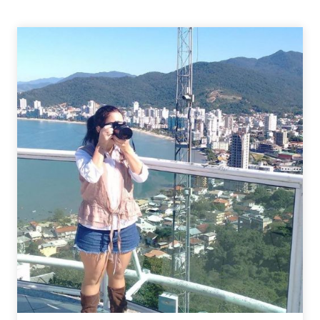
7
LUGARES
PARA
VOCÊ
CONHECER