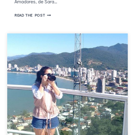
Amadores, de Sara…
OS
READ THE POST
AMADORES
–
SURPREENDENTE
E
ASSUSTADOR
DEIXARÁ
VOCÊ
SEM
FÔLEGO