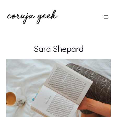
Pular
para
o
Conteúdo
Sara Shepard