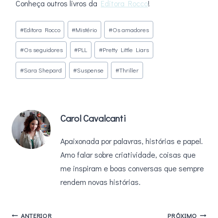
Conheça outros livros da
Editora Rocco
!
Tags
#
Editora Rocco
#
Mistério
#
Os amadores
do
#
Os seguidores
#
PLL
#
Pretty Little Liars
Post:
#
Sara Shepard
#
Suspense
#
Thriller
Carol Cavalcanti
Apaixonada por palavras, histórias e papel.
Amo falar sobre criatividade, coisas que
me inspiram e boas conversas que sempre
rendem novas histórias.
Navegação
ANTERIOR
PRÓXIMO