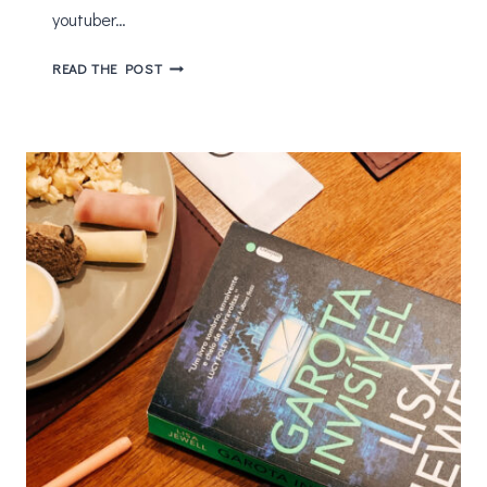
youtuber…
IMAGENS
READ THE POST
ESTRANHAS:
COMO
DESENHOS
REVELAM
SEGREDOS
SOMBRIOS