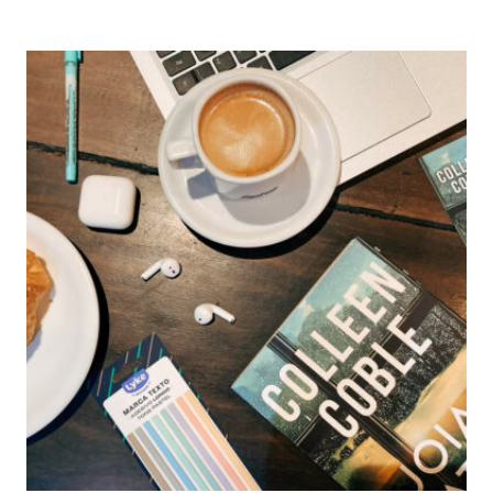
AZUL
NOVO
THRILLER
PSICOLÓGICO
DE
PAULA
HAWKINS