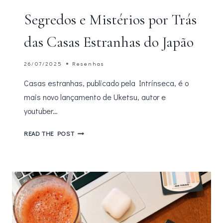
Segredos e Mistérios por Trás
das Casas Estranhas do Japão
26/07/2025
Resenhas
Casas estranhas, publicado pela Intrínseca, é o
mais novo lançamento de Uketsu, autor e
youtuber…
SEGREDOS
READ THE POST
E
MISTÉRIOS
POR
TRÁS
DAS
CASAS
ESTRANHAS
DO