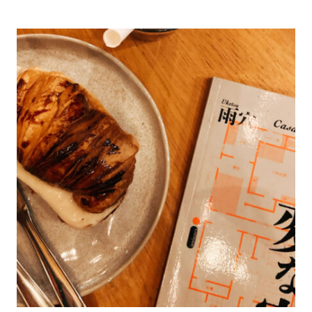
SUSPENSE
INÉDITO
SOBRE
O
DESPERTAR
DE
UMA
VINGANÇA