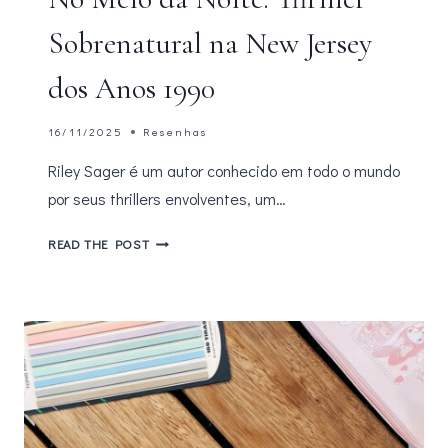
Sobrenatural na New Jersey
dos Anos 1990
16/11/2025
Resenhas
Riley Sager é um autor conhecido em todo o mundo
por seus thrillers envolventes, um…
NO
READ THE POST
MEIO
DA
NOITE:
THRILLER
SOBRENATURAL
NA
NEW
JERSEY
DOS