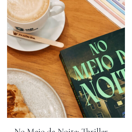
UMA
FANTASIA
ENVOLVENTE
E
SOMBRIA
No Meio da Noite: Thriller