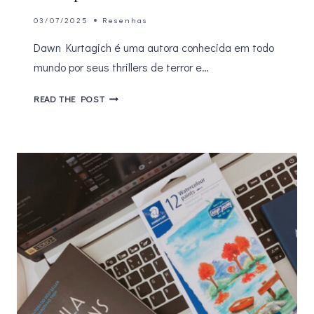
03/07/2025
Resenhas
Dawn Kurtagich é uma autora conhecida em todo
mundo por seus thrillers de terror e…
A
READ THE POST
LOUCURA:
THRILLER
GÓTICO
SOBRE
LENDAS
E
GAROTAS
DESAPARECIDAS