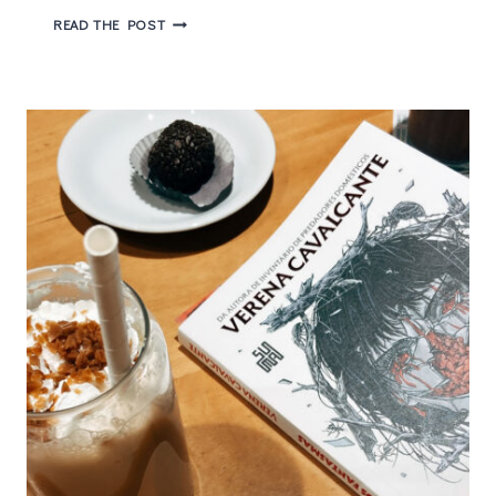
O
READ THE POST
PASSADO
RESSURGE
EM
BUSCA
DE
RESPOSTAS
EM
CASAS
ESTRANHAS
2