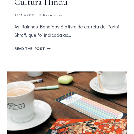
Cultura Hindu
17/10/2025
Resenhas
As Rainhas Bandidas é o livro de estreia de Parini
Shroff, que foi indicada ao…
AS
READ THE POST
RAINHAS
BANDIDAS:
AMIZADE,
EMPODERAMENTO
E
A
FORÇA
DAS
MULHERES
NA
CULTURA
HINDU