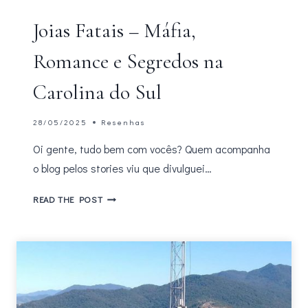
Joias Fatais – Máfia,
Romance e Segredos na
Carolina do Sul
28/05/2025
Resenhas
Oi gente, tudo bem com vocês? Quem acompanha
o blog pelos stories viu que divulguei…
JOIAS
READ THE POST
FATAIS
–
MÁFIA,
ROMANCE
E
SEGREDOS
NA