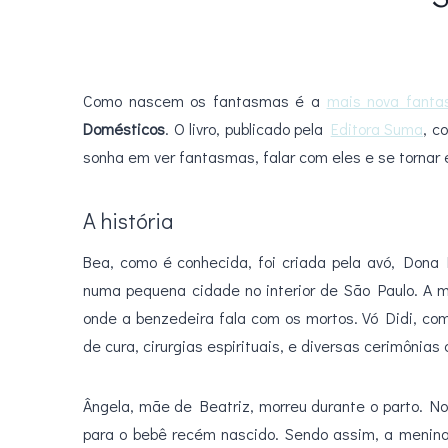
Como nascem os fantasmas é a
mais nova fanta
Domésticos
. O livro, publicado pela
Editora Suma
, c
sonha em ver fantasmas, falar com eles e se tornar 
A história
Bea, como é conhecida, foi criada pela avó, Dona D
numa pequena cidade no interior de São Paulo. A 
onde a benzedeira fala com os mortos. Vó Didi, c
de cura, cirurgias espirituais, e diversas cerimônias
Ângela, mãe de Beatriz, morreu durante o parto. No
para o bebê recém nascido. Sendo assim, a menina