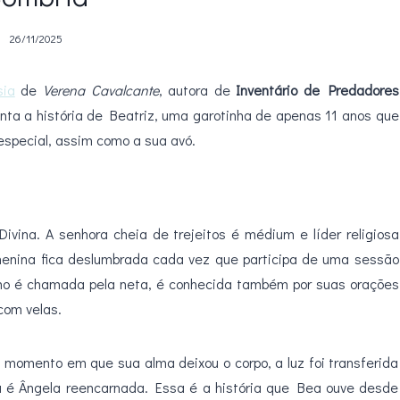
26/11/2025
sia
de
Verena Cavalcante
, autora de
Inventário de Predadores
onta a história de Beatriz, uma garotinha de apenas 11 anos que
especial, assim como a sua avó.
ivina. A senhora cheia de trejeitos é médium e líder religiosa
menina fica deslumbrada cada vez que participa de uma sessão
omo é chamada pela neta, é conhecida também por suas orações
 com velas.
 momento em que sua alma deixou o corpo, a luz foi transferida
 é Ângela reencarnada. Essa é a história que Bea ouve desde