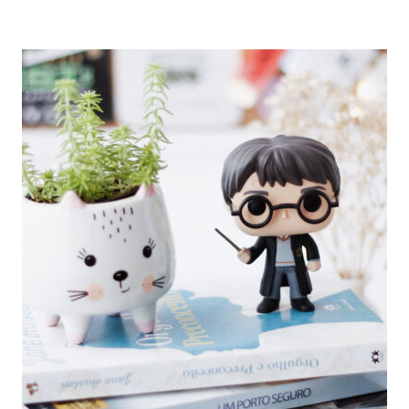
OS
MELHORES
30
DIAS
DO
ANO
2024