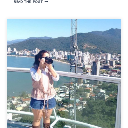
LIVRO
READ THE POST
VIAJANTE
–
UM
PROJETO
LITERÁRIO
QUE
SAIU
DO
PAPEL