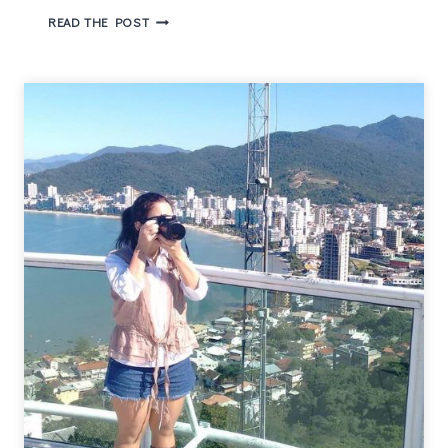
BBC
READ THE POST
ONE
LANÇA
DUBLIN
MURDERS
SÉRIE
BASEADA
EM
LIVROS
DE
TANA
FRENCH