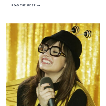
SUNNY
READ THE POST
O
LADO
BOM
DA
VIDA
–
JENNIFER
L.
HOLM
&
MATTHEW
HOLM