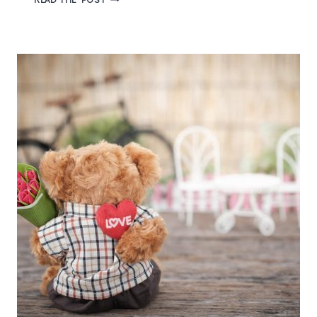
FILMES
ROMÂNTICOS
PARA
CURTIR
NO
FINAL
DE
SEMANA