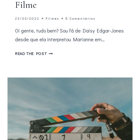
Filme
23/03/2022
Filmes
5 Comentários
Oi gente, tudo bem? Sou fã de Daisy Edgar-Jones
desde que ela interpretou Marianne em…
UM
READ THE POST
LUGAR
BEM
LONGE
DAQUI
ASSISTA
O
TRAILER
OFICIAL
DO
FILME