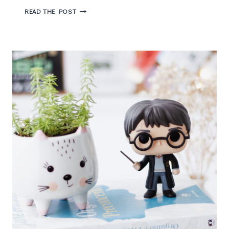
OPALITE
READ THE POST
(TAYLOR
SWIFT)
E
O
DESAFIO
DE
MANTER
BONS
RELACIONAMENTOS