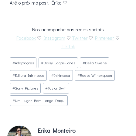
Até o próximo post, Érika ♡
Nos acompanhe nas redes sociais
Facebook
♡
Instagram
♡
Twitter
♡
Pinterest
♡
TikTok
Tags
#
Adaptações
#
Daisy Edgar-Jones
#
Delia Owens
do
#
Editora Intrínseca
#
Intrínseca
#
Reese Witherspoon
Post:
#
Sony Pictures
#
Taylor Swift
#
Um Lugar Bem Longe Daqui
Erika Monteiro