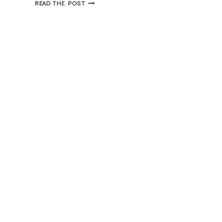
HEARTSTOPPER:
READ THE POST
DE
MÃOS
DADAS
–
AMOR
E
SAÚDE
MENTAL