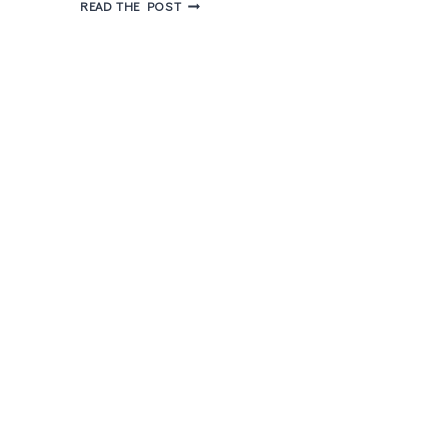
SEM
READ THE POST
AMOR
–
O
MAIS
NOVO
ROMANCE
DE
ALICE
OSEMAN