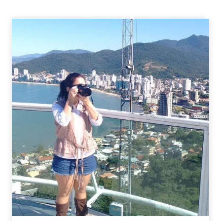
DOS
ANOS
90
NA
NETFLIX