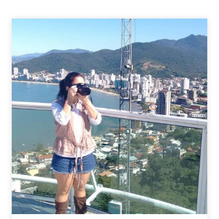
ESPECIAIS
NA
SÉRIE
THE
O.C