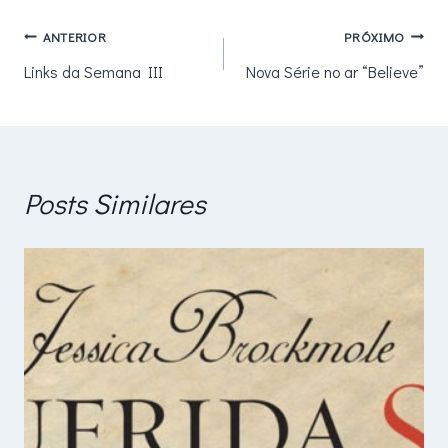
Navegação
ANTERIOR
PRÓXIMO
Links da Semana III
Nova Série no ar “Believe”
de
Post
Posts Similares