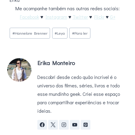
Me acompanhe também nas outras redes sociais:
Facebook
♥
Instagram
♥
Twitter
♥
Flickr
♥
G+
Tags
#
Hannelore Brenner
#
Leya
#
Para ler
do
Post:
Erika Monteiro
Descobri desde cedo quão incrível é o
universo dos filmes, séries, livros e todo
esse mundinho geek. Criei esse espaço
para compartilhar experiências e trocar
ideias.