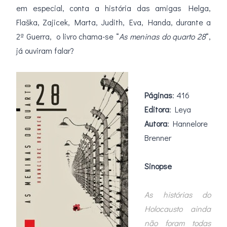
em especial, conta a história das amigas Helga,
Flaška, Zajicek, Marta, Judith, Eva, Handa, durante a
2ª Guerra, o livro chama-se “
As meninas do quarto 28
“,
já ouviram falar?
.
Páginas
: 416
Editora
: Leya
Autora
: Hannelore
Brenner
Sinopse
.
As histórias do
Holocausto ainda
não foram todas