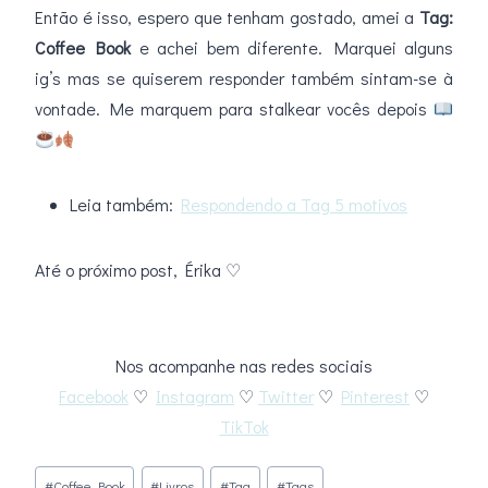
Então é isso, espero que tenham gostado, amei a
Tag:
Coffee Book
e achei bem diferente. Marquei alguns
ig’s mas se quiserem responder também sintam-se à
vontade. Me marquem para stalkear vocês depois
Leia também:
Respondendo a Tag 5 motivos
Até o próximo post, Érika ♡
Nos acompanhe nas redes sociais
Facebook
♡
Instagram
♡
Twitter
♡
Pinterest
♡
TikTok
Tags
#
Coffee Book
#
Livros
#
Tag
#
Tags