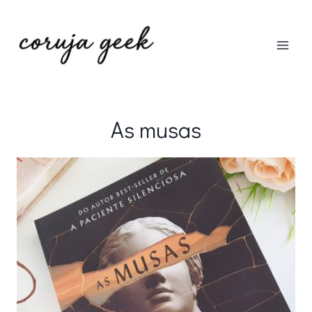
Pular
para
o
Conteúdo
As musas