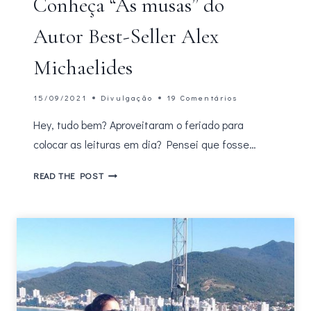
Conheça “As musas” do
Autor Best-Seller Alex
Michaelides
15/09/2021
Divulgação
19 Comentários
Hey, tudo bem? Aproveitaram o feriado para
colocar as leituras em dia? Pensei que fosse…
CONHEÇA
READ THE POST
“AS
MUSAS”
DO
AUTOR
BEST-
SELLER
ALEX
MICHAELIDES