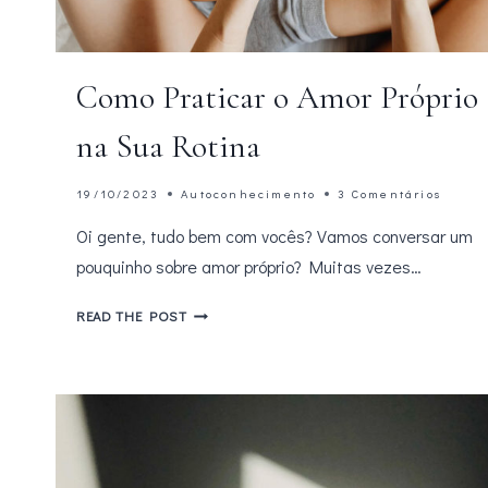
Como Praticar o Amor Próprio
na Sua Rotina
19/10/2023
Autoconhecimento
3 Comentários
Oi gente, tudo bem com vocês? Vamos conversar um
pouquinho sobre amor próprio? Muitas vezes…
COMO
READ THE POST
PRATICAR
O
AMOR
PRÓPRIO
NA
SUA
ROTINA