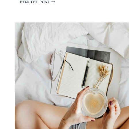
TODAS
READ THE POST
AS
COISAS
QUE
APRENDI
EM
2023