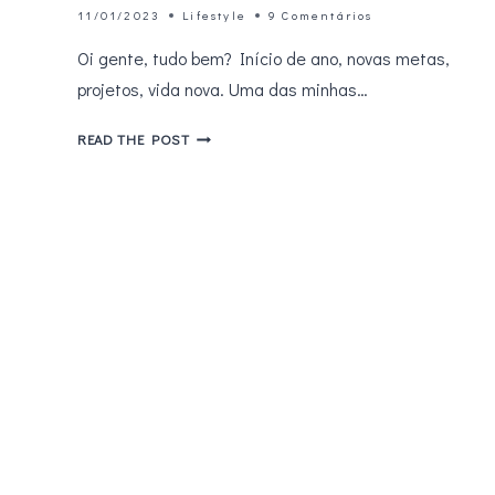
11/01/2023
Lifestyle
9 Comentários
Oi gente, tudo bem? Início de ano, novas metas,
projetos, vida nova. Uma das minhas…
6
READ THE POST
COISAS
PARA
FAZER
ANTES
DE
DORMIR