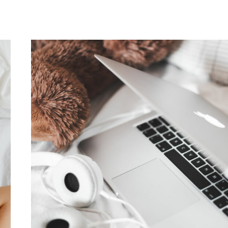
PARA
VOCÊ
LER
EM
2024