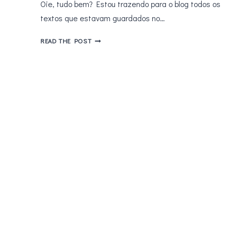
Oie, tudo bem? Estou trazendo para o blog todos os
textos que estavam guardados no…
O
READ THE POST
QUE
FAZER
ANTES
DE
DORMIR?