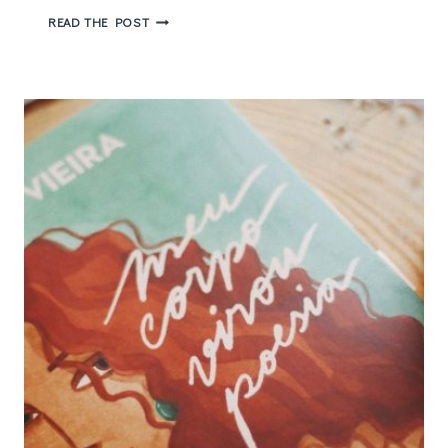
O
READ THE POST
HOMEM
QUE
BRINCAVA
COM
FOGO
E
A
OBSESSÃO
POR
CRIMES
REAIS