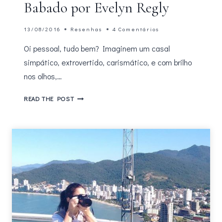
Babado por Evelyn Regly
13/08/2016
Resenhas
4 Comentários
Oi pessoal, tudo bem? Imaginem um casal
simpático, extrovertido, carismático, e com brilho
nos olhos,…
BEDA
READ THE POST
#13
–
RESENHA
É
DO
BABADO
POR
EVELYN
REGLY