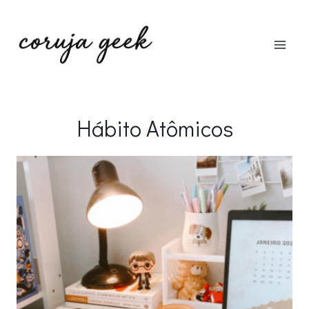
Pular
para
o
Conteúdo
Hábito Atômicos