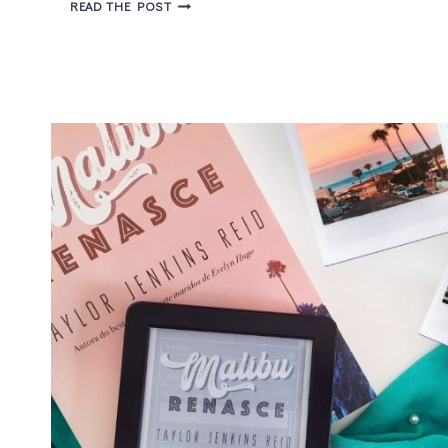
CARRIE
READ THE POST
SOTO
ESTÁ
DE
VOLTA
E
A
VIDA
ALÉM
DO
TÊNIS