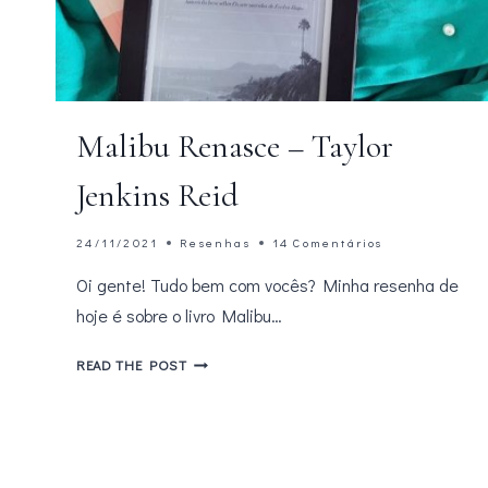
Malibu Renasce – Taylor
Jenkins Reid
24/11/2021
Resenhas
14 Comentários
Oi gente! Tudo bem com vocês? Minha resenha de
hoje é sobre o livro Malibu…
MALIBU
READ THE POST
RENASCE
–
TAYLOR
JENKINS
REID