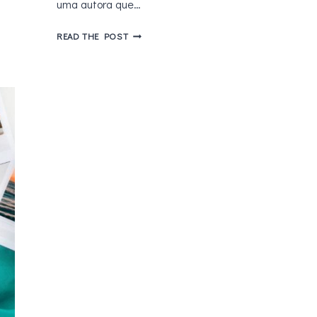
uma autora que…
EM
READ THE POST
OUTRA
VIDA,
TALVEZ?
DESTINO,
AMOR,
UNIVERSOS
PARALELOS
E
PÃEZINHOS
DE
CANELA