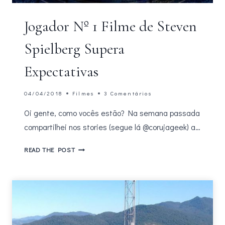
Jogador Nº 1 Filme de Steven
Spielberg Supera
Expectativas
04/04/2018
Filmes
3 Comentários
Oi gente, como vocês estão? Na semana passada
compartilhei nos stories (segue lá @corujageek) a…
JOGADOR
READ THE POST
Nº
1
FILME
DE
STEVEN
SPIELBERG