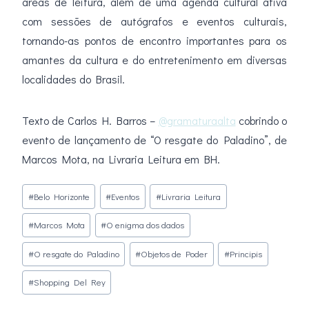
áreas de leitura, além de uma agenda cultural ativa
com sessões de autógrafos e eventos culturais,
tornando-as pontos de encontro importantes para os
amantes da cultura e do entretenimento em diversas
localidades do Brasil.
Texto de Carlos H. Barros –
@gramaturaalta
cobrindo o
evento de lançamento de “O resgate do Paladino”, de
Marcos Mota, na Livraria Leitura em BH.
Tags
#
Belo Horizonte
#
Eventos
#
Livraria Leitura
do
#
Marcos Mota
#
O enigma dos dados
Post:
#
O resgate do Paladino
#
Objetos de Poder
#
Principis
#
Shopping Del Rey