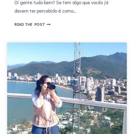
Oi gente tudo bem? Se tem algo que vocês já
devem ter percebido é como…
PEDRO
READ THE POST
RHUAS
–
ENQUANTO
EU
NÃO
TE
ENCONTRO