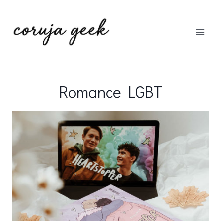
Pular
para
o
Conteúdo
Romance LGBT