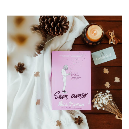
MÃOS
DADAS
–
AMOR
E
SAÚDE
MENTAL