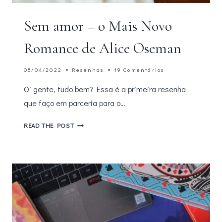
Sem amor – o Mais Novo
Romance de Alice Oseman
08/04/2022
Resenhas
19 Comentários
Oi gente, tudo bem? Essa é a primeira resenha
que faço em parceria para o…
SEM
READ THE POST
AMOR
–
O
MAIS
NOVO
ROMANCE
DE
ALICE