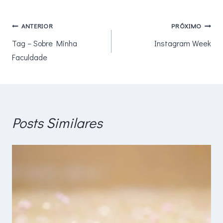
Navegação
ANTERIOR
PRÓXIMO
Tag – Sobre Minha
Instagram Week
de
Faculdade
Post
Posts Similares