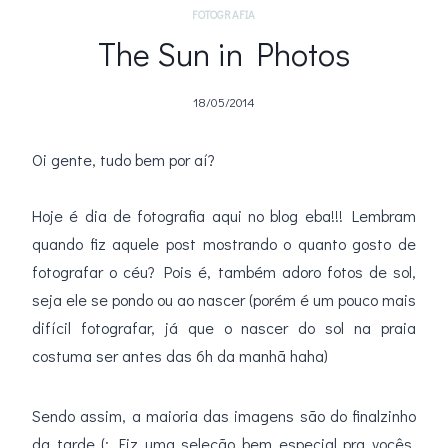
FOTOGRAFIA
The Sun in Photos
18/05/2014
Oi gente, tudo bem por aí?
.
Hoje é dia de fotografia aqui no blog eba!!! Lembram
quando fiz aquele post mostrando o quanto gosto de
fotografar o céu? Pois é, também adoro fotos de sol,
seja ele se pondo ou ao nascer (porém é um pouco mais
difícil fotografar, já que o nascer do sol na praia
costuma ser antes das 6h da manhã haha)
Sendo assim, a maioria das imagens são do finalzinho
da tarde (: Fiz uma seleção bem especial pra vocês,