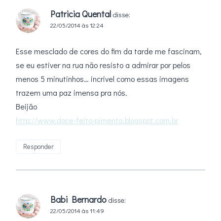
Patricia Quental
disse:
22/05/2014 às 12:24
Esse mesclado de cores do fim da tarde me fascinam,
se eu estiver na rua não resisto a admirar por pelos
menos 5 minutinhos… incrivel como essas imagens
trazem uma paz imensa pra nós.
Beijão
http://www.doce-feito-pimenta.blogspot.com.br
Responder
Babi Bernardo
disse:
22/05/2014 às 11:49