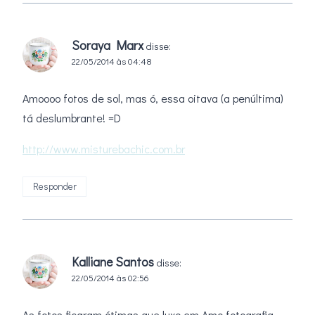
Soraya Marx
disse:
22/05/2014 às 04:48
Amoooo fotos de sol, mas ó, essa oitava (a penúltima)
tá deslumbrante! =D
http://www.misturebachic.com.br
Responder
Kalliane Santos
disse:
22/05/2014 às 02:56
As fotos ficaram ótimas,que luxo em.Amo fotografia