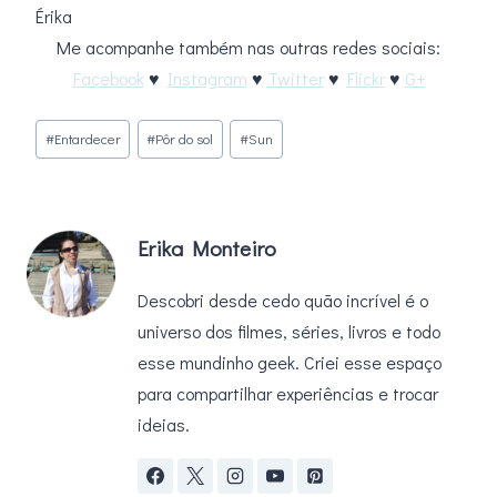
Érika
Me acompanhe também nas outras redes sociais:
Facebook
♥
Instagram
♥
Twitter
♥
Flickr
♥
G+
Tags
#
Entardecer
#
Pôr do sol
#
Sun
do
Post:
Erika Monteiro
Descobri desde cedo quão incrível é o
universo dos filmes, séries, livros e todo
esse mundinho geek. Criei esse espaço
para compartilhar experiências e trocar
ideias.