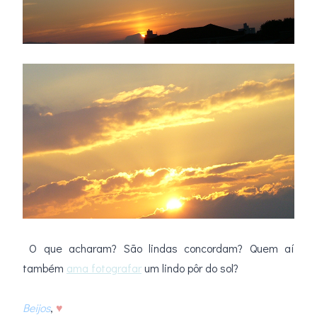
.
.
O que acharam? São lindas concordam? Quem aí
também
ama fotografar
um lindo pôr do sol?
.
Beijos
,
♥