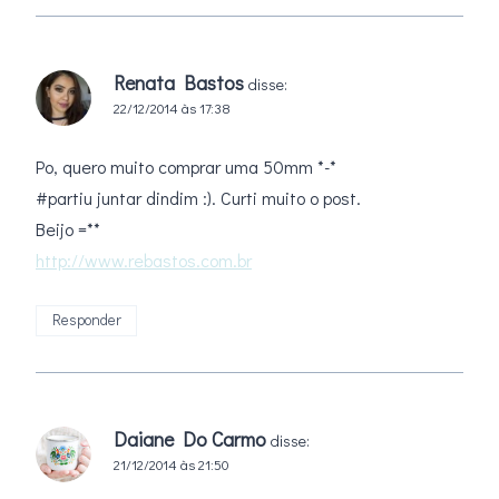
Renata Bastos
disse:
22/12/2014 às 17:38
Po, quero muito comprar uma 50mm *-*
#partiu juntar dindim :). Curti muito o post.
Beijo =**
http://www.rebastos.com.br
Responder
Daiane Do Carmo
disse:
21/12/2014 às 21:50