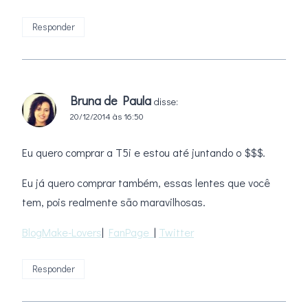
Responder
Bruna de Paula
disse:
20/12/2014 às 16:50
Eu quero comprar a T5i e estou até juntando o $$$.
Eu já quero comprar também, essas lentes que você
tem, pois realmente são maravilhosas.
BlogMake-Lovers
|
FanPage
|
Twitter
Responder