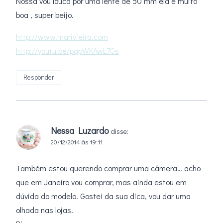
Nossa vou louca por uma lente de 50 mm ela é muito
boa , super beijo.
http://www.marivieira.com
http://youtu.be/pqpWKAwL7Gs
Responder
Nessa Luzardo
disse:
20/12/2014 às 19:11
Também estou querendo comprar uma câmera… acho
que em Janeiro vou comprar, mas ainda estou em
dúvida do modelo. Gostei da sua dica, vou dar uma
olhada nas lojas.