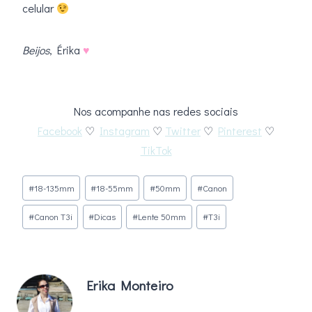
celular
Beijos
, Érika
♥
Nos acompanhe nas redes sociais
Facebook
♡
Instagram
♡
Twitter
♡
Pinterest
♡
TikTok
Tags
#
18-135mm
#
18-55mm
#
50mm
#
Canon
do
#
Canon T3i
#
Dicas
#
Lente 50mm
#
T3i
Post:
Erika Monteiro