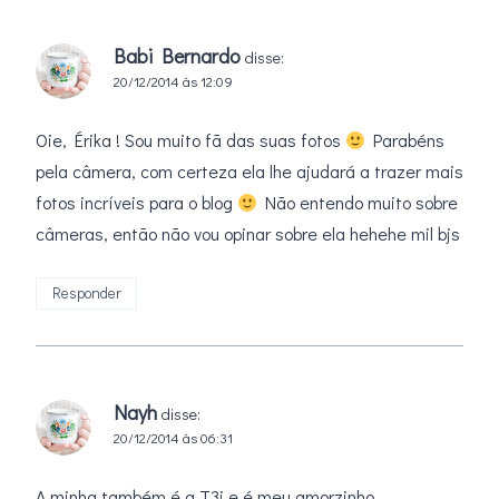
Babi Bernardo
disse:
20/12/2014 às 12:09
Oie, Érika ! Sou muito fã das suas fotos
Parabéns
pela câmera, com certeza ela lhe ajudará a trazer mais
fotos incríveis para o blog
Não entendo muito sobre
câmeras, então não vou opinar sobre ela hehehe mil bjs
Responder
Nayh
disse:
20/12/2014 às 06:31
A minha também é a T3i e é meu amorzinho.