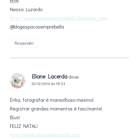
Bjos
Nessa Luzardo
http://www.espacosemprebella.blogspot.com
@blogespacosemprebella
Responder
Eliane Lacerda
disse:
20/12/2014 às 18:53
Érika, fotografar é maravilhoso mesmo!
Registrar grandes momentos é fascinante!
Bjus!
FELIZ NATAL!
http://www.elianedelacerda.com