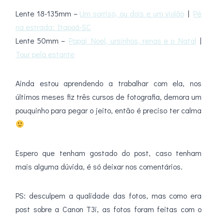
Lente 18-135mm –
Um sorriso, ou dois e um violão
|
Pé
na estrada: Itapoá-SC
Lente 50mm –
Papai Noel, ursinhos, renas e o Natal
|
Tour pela estante
Ainda estou aprendendo a trabalhar com ela, nos
últimos meses fiz três cursos de fotografia, demora um
pouquinho para pegar o jeito, então é preciso ter calma
Espero que tenham gostado do post, caso tenham
mais alguma dúvida, é só deixar nos comentários.
PS: desculpem a qualidade das fotos, mas como era
post sobre a Canon T3i, as fotos foram feitas com o