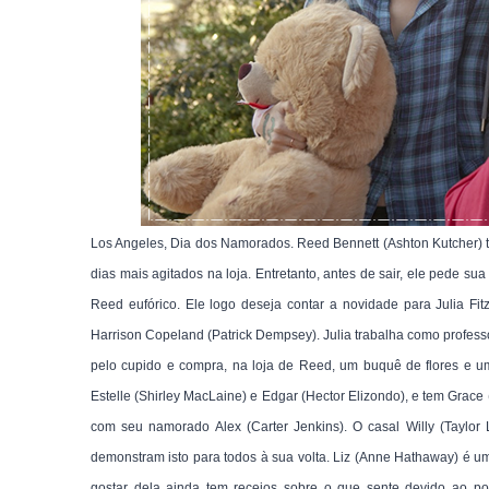
Los Angeles, Dia dos Namorados. Reed Bennett (Ashton Kutcher) tra
dias mais agitados na loja. Entretanto, antes de sair, ele pede s
Reed eufórico. Ele logo deseja contar a novidade para Julia Fi
Harrison Copeland (Patrick Dempsey). Julia trabalha como profess
pelo cupido e compra, na loja de Reed, um buquê de flores e u
Estelle (Shirley MacLaine) e Edgar (Hector Elizondo), e tem Grac
com seu namorado Alex (Carter Jenkins). O casal Willy (Taylor 
demonstram isto para todos à sua volta. Liz (Anne Hathaway) é u
gostar dela ainda tem receios sobre o que sente devido ao 