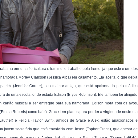
balha em uma floricultura e tem muito trabalho pela frente, já que este é um dos
ua namorada Morley Clarkson (Jessica Alba) em casamento. Ela aceita, o que deixa
tzpatrick (Jennifer Garner), sua melhor amiga, que está apaixonada pelo médico
ora de uma escola, onde estuda Edison (Bryce Robinson). Ele também foi atingido
m cartão musical a ser entregue para sua namorada. Edison mora com os avós,
e (Emma Roberts) como babá. Grace tem planos para perder a virgindade neste dia
Lautner) e Felicia (Taylor Swift), amigos de Grace e Alex, estão apaixonados e
ma jovem secretária que está envolvida com Jason (Topher Grace), que apesar de
pouco tempo de namoro. Ambos trabalham para Paula Thomas (Queen Latifah),