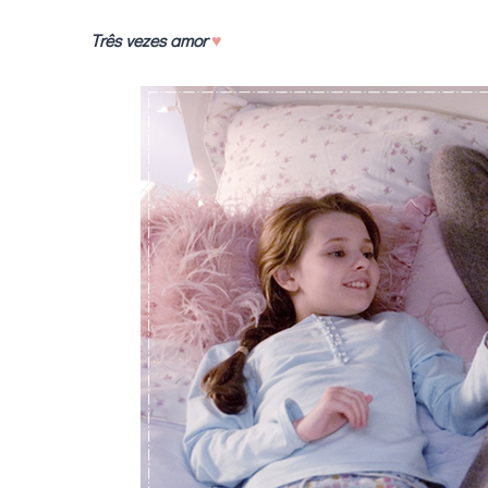
.
Três vezes amor
♥
.