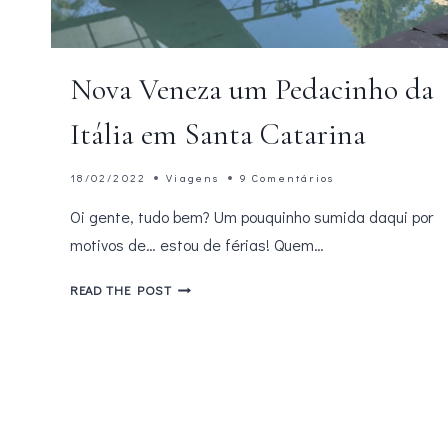
Nova Veneza um Pedacinho da
Itália em Santa Catarina
18/02/2022
Viagens
9 Comentários
Oi gente, tudo bem? Um pouquinho sumida daqui por
motivos de… estou de férias! Quem…
NOVA
READ THE POST
VENEZA
UM
PEDACINHO
DA
ITÁLIA
EM
SANTA