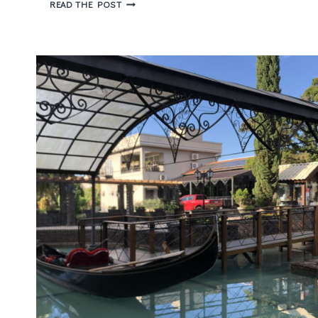
ROTEIRO
READ THE POST
NOVA
VENEZA
–
O
QUE
VISITAR
NUM
FINAL
DE
SEMANA