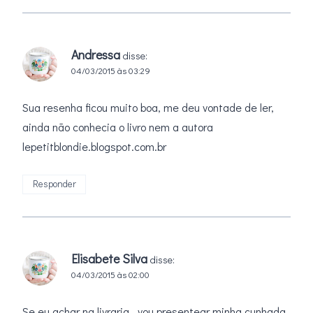
Andressa
disse:
04/03/2015 às 03:29
Sua resenha ficou muito boa, me deu vontade de ler,
ainda não conhecia o livro nem a autora
lepetitblondie.blogspot.com.br
Responder
Elisabete Silva
disse:
04/03/2015 às 02:00
Se eu achar na livraria , vou presentear minha cunhada