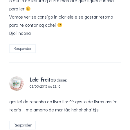
o estilo de leitura q curto mas até que fiquei curiosa
para ler
Vamos ver se consigo iniciar ele e se gostar retorno
para te contar oq achei
Bjo lindona
Responder
Lele Freitas
disse:
02/03/2015 às 22:10
gostei da resenha do livro flor ^^ gosto de livros assim
teen's .. me amarro de montão hahahaha' bjs
Responder