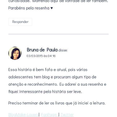
curiosidade. Morrendo aqui de vontade de ler também.
Parabéns pela resenha ♥
Responder
Bruna de Paula
disse:
03/03/2015 às 04:16
Essa história é bem fofa e atual, pois várias
adolescentes tem blog e procuram algum tipo de
atenção e reconhecimento. Eu adorei a sua resenha e
fiquei interessante pela história ser leve.
Preciso terminar de ler os livros que já iniciei a leitura.
BlogMake-Lovers
|
FanPage
|
Twitter