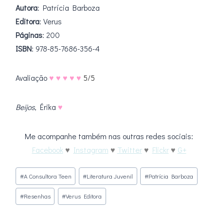
Autora
: Patrícia Barboza
Editora
: Verus
Páginas
: 200
ISBN
: 978-85-7686-356-4
Avaliação
♥ ♥ ♥ ♥ ♥
5/5
Beijos
, Érika
♥
Me acompanhe também nas outras redes sociais:
Facebook
♥
Instagram
♥
Twitter
♥
Flickr
♥
G+
Tags
#
A Consultora Teen
#
Literatura Juvenil
#
Patrícia Barboza
do
#
Resenhas
#
Verus Editora
Post: