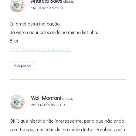
Andreia Sales
disse:
11/03/2015 às 21:09
Eu amei essa indicação.
Já estou aqui colocando na minha listinha.
Bjks
http://www.maevaidosa.com
Responder
Wal Montani
disse:
05/03/2015 às 23:09
Oiiii, que história tão interessante, pena que não ando
com tempo, mas já inclui na minha lista. Parabéns pela