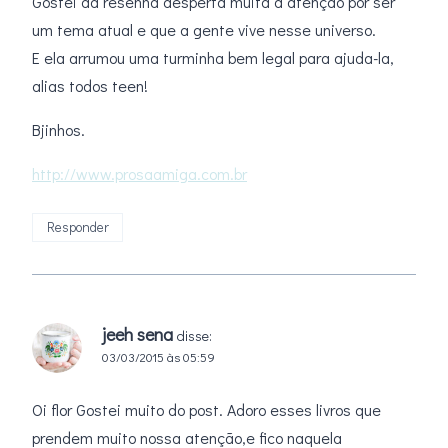
Gostei da resenha desperta muita a atenção por ser
um tema atual e que a gente vive nesse universo.
E ela arrumou uma turminha bem legal para ajuda-la,
alias todos teen!
Bjinhos.
http://www.prosaamiga.com.br
Responder
jeeh sena
disse:
03/03/2015 às 05:59
Oi flor Gostei muito do post. Adoro esses livros que
prendem muito nossa atenção,e fico naquela