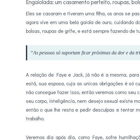
Engaiolada: um casamento perfeito, roupas, bols
Eles se casaram e tiveram uma filha, os anos se pa
agora vive em uma bela gaiola de ouro, cuidando da 
bolsas, roupas de grife, e está sempre fazendo de t
“As pessoas só suportam ficar próximas da dor e da tri
A relação de Faye e Jack, já não é a mesma, para 
está, sua esposa, cuja as unicas obrigações é só c
não consegue fazer isso, então veremos como seu c
seu corpo, inteligência, nem desejo sexual existe ma
então o que lhe resta e pedir desculpas e tentar 
trabalho.
Veremos dia após dia, como Faye, sofre humilha