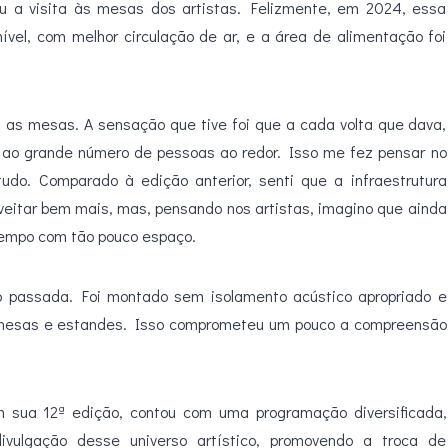
ou a visita às mesas dos artistas. Felizmente, em 2024, essa
vel, com melhor circulação de ar, e a área de alimentação foi
as as mesas. A sensação que tive foi que a cada volta que dava,
 ao grande número de pessoas ao redor. Isso me fez pensar no
udo. Comparado à edição anterior, senti que a infraestrutura
oveitar bem mais, mas, pensando nos artistas, imagino que ainda
 tempo com tão pouco espaço.
o passada. Foi montado sem isolamento acústico apropriado e
s mesas e estandes. Isso comprometeu um pouco a compreensão
m sua 12ª edição, contou com uma programação diversificada,
vulgação desse universo artístico, promovendo a troca de