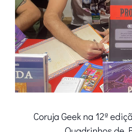
Coruja Geek na 12ª ediçã
Quadrinhos de B