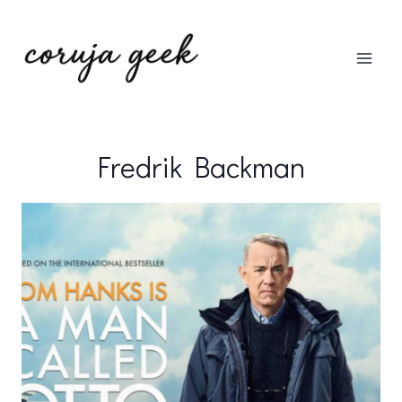
Pular
para
o
Conteúdo
Fredrik Backman