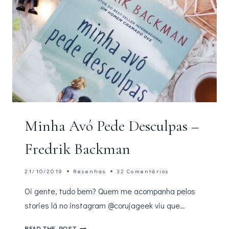
Minha Avó Pede Desculpas –
Fredrik Backman
21/10/2019
Resenhas
32 Comentários
Oi gente, tudo bem? Quem me acompanha pelos
stories lá no instagram @corujageek viu que…
MINHA
READ THE POST