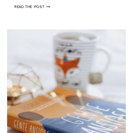
UM
READ THE POST
HOMEM
CHAMADO
OVE
–
FILME
COM
TOM
HANKS
GANHA
TRAILER