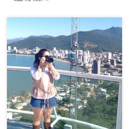
AVÓ
PEDE
DESCULPAS
–
FREDRIK
BACKMAN