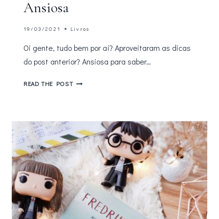
Ansiosa
19/03/2021
Livros
Oi gente, tudo bem por aí? Aproveitaram as dicas
do post anterior? Ansiosa para saber…
SAIBA
READ THE POST
QUEM
É
FREDRIK
BACKMAN
AUTOR
DE
GENTE
ANSIOSA